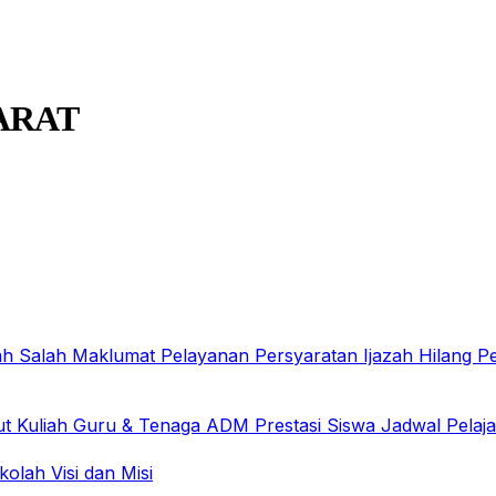
ARAT
ah Salah
Maklumat Pelayanan
Persyaratan Ijazah Hilang
Pe
ut Kuliah
Guru & Tenaga ADM
Prestasi Siswa
Jadwal Pelaj
ekolah
Visi dan Misi