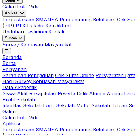
Galeri
Galeri Foto
Video
Aplikasi
Perpustakaan SMANSA
Pengumuman Kelulusan
Cek Sur
(PIP)
PTK Datadik Kemdikbud
Unduhan
Testimoni
Kontak
Survey
Survey Kepuasan Masyarakat
Beranda
Berita
Pelayanan
Saran dan Pengaduan
Cek Surat Online
Persyaratan Ijaz
Hasil Survey Kepuasan Masyarakat
Data Akademik
Siswa Aktif
Rekapitulasi Peserta Didik
Alumni
Alumni Lanju
Profil Sekolah
Identitas Sekolah
Logo Sekolah
Motto Sekolah
Tujuan Se
Galeri
Galeri Foto
Video
Aplikasi
Perpustakaan SMANSA
Pengumuman Kelulusan
Cek Sur