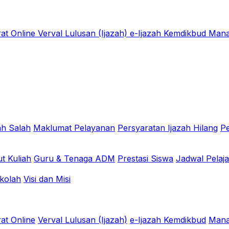
at Online
Verval Lulusan (Ijazah)
e-Ijazah Kemdikbud
Mana
ah Salah
Maklumat Pelayanan
Persyaratan Ijazah Hilang
Pe
t Kuliah
Guru & Tenaga ADM
Prestasi Siswa
Jadwal Pelaj
kolah
Visi dan Misi
at Online
Verval Lulusan (Ijazah)
e-Ijazah Kemdikbud
Mana