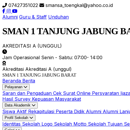
07427351022
smansa_toengkal@yahoo.co.id
Alumni
Guru & Staff
Unduhan
SMAN 1 TANJUNG JABUNG B
AKREDITASI A (UNGGUL)
Jam Operasional
Senin - Sabtu: 07:00- 14:00
Akreditasi
Akreditasi A (unggul)
SMAN 1 TANJUNG JABUNG BARAT
Beranda
Berita
Pelayanan
Saran dan Pengaduan
Cek Surat Online
Persyaratan Ijaz
Hasil Survey Kepuasan Masyarakat
Data Akademik
Siswa Aktif
Rekapitulasi Peserta Didik
Alumni
Alumni Lanj
Profil Sekolah
Identitas Sekolah
Logo Sekolah
Motto Sekolah
Tujuan S