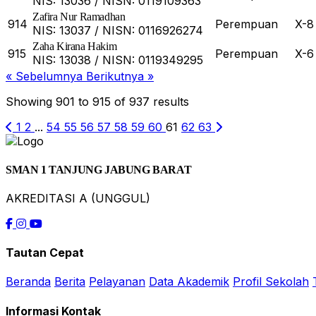
NIS: 13036 / NISN: 0119109363
Zafira Nur Ramadhan
914
Perempuan
X-8
NIS: 13037 / NISN: 0116926274
Zaha Kirana Hakim
915
Perempuan
X-6
NIS: 13038 / NISN: 0119349295
« Sebelumnya
Berikutnya »
Showing
901
to
915
of
937
results
1
2
...
54
55
56
57
58
59
60
61
62
63
SMAN 1 TANJUNG JABUNG BARAT
AKREDITASI A (UNGGUL)
Tautan Cepat
Beranda
Berita
Pelayanan
Data Akademik
Profil Sekolah
Informasi Kontak