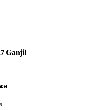
27 Ganjil
bel
5
-6