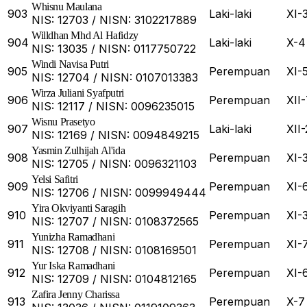
Whisnu Maulana
903
Laki-laki
XI-
NIS: 12703 / NISN: 3102217889
Willdhan Mhd Al Hafidzy
904
Laki-laki
X-4
NIS: 13035 / NISN: 0117750722
Windi Navisa Putri
905
Perempuan
XI-
NIS: 12704 / NISN: 0107013383
Wirza Juliani Syafputri
906
Perempuan
XII
NIS: 12117 / NISN: 0096235015
Wisnu Prasetyo
907
Laki-laki
XII-
NIS: 12169 / NISN: 0094849215
Yasmin Zulhijah Al'ida
908
Perempuan
XI-
NIS: 12705 / NISN: 0096321103
Yelsi Safitri
909
Perempuan
XI-
NIS: 12706 / NISN: 0099949444
Yira Okviyanti Saragih
910
Perempuan
XI-
NIS: 12707 / NISN: 0108372565
Yunizha Ramadhani
911
Perempuan
XI-
NIS: 12708 / NISN: 0108169501
Yur Iska Ramadhani
912
Perempuan
XI-
NIS: 12709 / NISN: 0104812165
Zafira Jenny Charissa
913
Perempuan
X-7