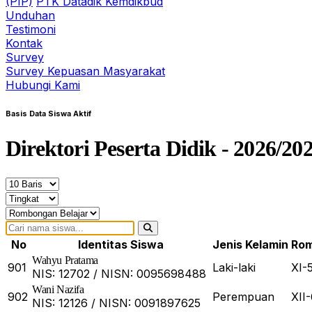
(PIP)
PTK Datadik Kemdikbud
Unduhan
Testimoni
Kontak
Survey
Survey Kepuasan Masyarakat
Hubungi Kami
Basis Data Siswa Aktif
Direktori Peserta Didik - 2026/20
No
Identitas Siswa
Jenis Kelamin
Rom
Wahyu Pratama
901
Laki-laki
XI-
NIS: 12702 / NISN: 0095698488
Wani Nazifa
902
Perempuan
XII
NIS: 12126 / NISN: 0091897625