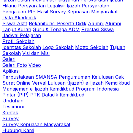
Hilang
Persyaratan Legalisir Ijazah
Persyaratan
Pengajuan PIP
Hasil Survey Kepuasan Masyarakat
Data Akademik
Siswa Aktif
Rekapitulasi Peserta Didik
Alumni
Alumni
Lanjut Kuliah
Guru & Tenaga ADM
Prestasi Siswa
Jadwal Pelajaran
Profil Sekolah
Identitas Sekolah
Logo Sekolah
Motto Sekolah
Tujuan
Sekolah
Visi dan Misi
Galeri
Galeri Foto
Video
Aplikasi
Perpustakaan SMANSA
Pengumuman Kelulusan
Cek
Surat Online
Verval Lulusan (Ijazah)
e-Ijazah Kemdikbud
Manajemen e-Ijazah Kemdikbud
Program Indonesia
Pintar (PIP)
PTK Datadik Kemdikbud
Unduhan
Testimoni
Kontak
Survey
Survey Kepuasan Masyarakat
Hubungi Kami