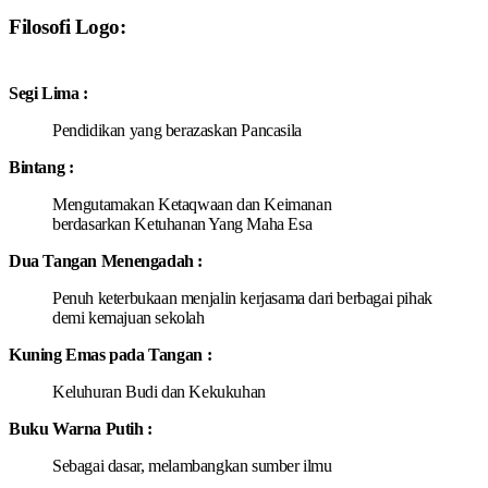
Filosofi Logo:
S
e
g
i
L
i
m
a
:
P
e
ndid
i
k
a
n
y
a
n
g
b
e
ra
z
a
sk
a
n
P
a
n
ca
si
l
a
B
in
t
a
n
g
:
M
e
n
g
u
t
a
mak
a
n
K
e
t
a
qw
aa
n d
a
n
K
e
i
m
a
n
a
n
b
e
r
d
a
s
a
rk
a
n
K
e
tuha
n
a
n Y
a
n
g
M
a
h
a
Esa
Dua
T
a
n
g
a
n
M
e
n
e
n
g
a
d
a
h :
P
e
nuh k
e
te
r
buk
a
a
n menj
a
l
i
n
k
e
rj
a
s
a
ma
d
a
ri b
e
rba
g
a
i p
i
h
a
k
d
e
mi
k
e
m
a
juan s
e
kolah
Kuning
Em
a
s
p
a
da
T
a
n
g
a
n :
K
e
luhur
a
n
B
udi dan
K
e
kukuh
a
n
Buku
W
a
rna
P
ut
i
h :
S
e
b
a
g
a
i das
a
r, m
e
l
a
mban
g
k
a
n sumb
e
r ilmu