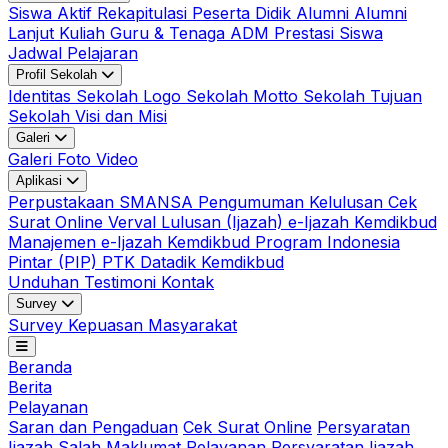
Siswa Aktif
Rekapitulasi Peserta Didik
Alumni
Alumni
Lanjut Kuliah
Guru & Tenaga ADM
Prestasi Siswa
Jadwal Pelajaran
Profil Sekolah
Identitas Sekolah
Logo Sekolah
Motto Sekolah
Tujuan
Sekolah
Visi dan Misi
Galeri
Galeri Foto
Video
Aplikasi
Perpustakaan SMANSA
Pengumuman Kelulusan
Cek
Surat Online
Verval Lulusan (Ijazah)
e-Ijazah Kemdikbud
Manajemen e-Ijazah Kemdikbud
Program Indonesia
Pintar (PIP)
PTK Datadik Kemdikbud
Unduhan
Testimoni
Kontak
Survey
Survey Kepuasan Masyarakat
Beranda
Berita
Pelayanan
Saran dan Pengaduan
Cek Surat Online
Persyaratan
Ijazah Salah
Maklumat Pelayanan
Persyaratan Ijazah