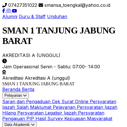
07427351022
smansa_toengkal@yahoo.co.id
Alumni
Guru & Staff
Unduhan
SMAN 1 TANJUNG JABUNG
BARAT
AKREDITASI A (UNGGUL)
Jam Operasional
Senin - Sabtu: 07:00- 14:00
Akreditasi
Akreditasi A (unggul)
SMAN 1 TANJUNG JABUNG BARAT
Beranda
Berita
Pelayanan
Saran dan Pengaduan
Cek Surat Online
Persyaratan
Ijazah Salah
Maklumat Pelayanan
Persyaratan Ijazah
Hilang
Persyaratan Legalisir Ijazah
Persyaratan
Pengajuan PIP
Hasil Survey Kepuasan Masyarakat
Data Akademik