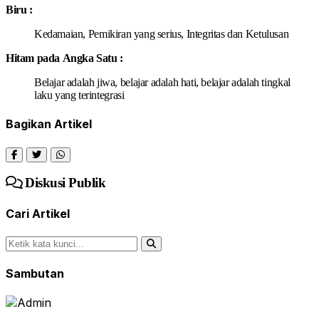
B
iru :
K
e
d
a
mai
a
n,
P
e
m
i
kir
a
n
y
a
n
g
s
e
rius,
I
nt
e
grit
a
s
d
a
n K
e
tu
l
us
a
n
Hitam p
a
da
A
n
g
ka
S
a
tu :
B
e
laj
a
r
a
d
a
lah jiw
a
,
b
e
laj
a
r
adalah
h
a
t
i
, b
e
l
a
jar
a
d
a
lah ti
n
g
k
a
l
l
a
ku
y
a
n
g te
r
in
t
e
gr
a
si
Bagikan Artikel
Diskusi Publik
Cari Artikel
Sambutan