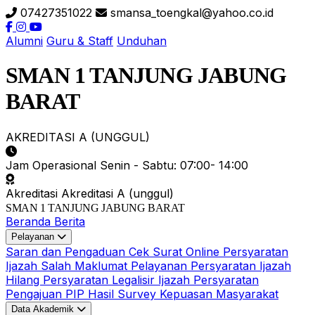
07427351022
smansa_toengkal@yahoo.co.id
Alumni
Guru & Staff
Unduhan
SMAN 1 TANJUNG JABUNG
BARAT
AKREDITASI A (UNGGUL)
Jam Operasional
Senin - Sabtu: 07:00- 14:00
Akreditasi
Akreditasi A (unggul)
SMAN 1 TANJUNG JABUNG BARAT
Beranda
Berita
Pelayanan
Saran dan Pengaduan
Cek Surat Online
Persyaratan
Ijazah Salah
Maklumat Pelayanan
Persyaratan Ijazah
Hilang
Persyaratan Legalisir Ijazah
Persyaratan
Pengajuan PIP
Hasil Survey Kepuasan Masyarakat
Data Akademik