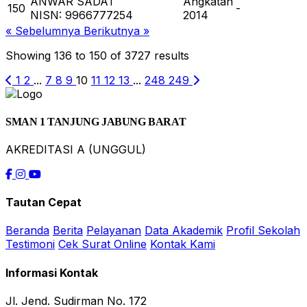
ANWAR SADAT
Angkatan
150
-
NISN: 9966777254
2014
« Sebelumnya
Berikutnya »
Showing
136
to
150
of
3727
results
1
2
...
7
8
9
10
11
12
13
...
248
249
SMAN 1 TANJUNG JABUNG BARAT
AKREDITASI A (UNGGUL)
Tautan Cepat
Beranda
Berita
Pelayanan
Data Akademik
Profil Sekolah
Testimoni
Cek Surat Online
Kontak Kami
Informasi Kontak
Jl. Jend. Sudirman No. 172