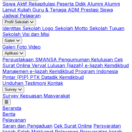
Siswa Aktif
Rekapitulasi Peserta Didik
Alumni
Alumni
Lanjut Kuliah
Guru & Tenaga ADM
Prestasi Siswa
Jadwal Pelajaran
Profil Sekolah
Identitas Sekolah
Logo Sekolah
Motto Sekolah
Tujuan
Sekolah
Visi dan Misi
Galeri
Galeri Foto
Video
Aplikasi
Perpustakaan SMANSA
Pengumuman Kelulusan
Cek
Surat Online
Verval Lulusan (Ijazah)
e-Ijazah Kemdikbud
Manajemen e-Ijazah Kemdikbud
Program Indonesia
Pintar (PIP)
PTK Datadik Kemdikbud
Unduhan
Testimoni
Kontak
Survey
Survey Kepuasan Masyarakat
Beranda
Berita
Pelayanan
Saran dan Pengaduan
Cek Surat Online
Persyaratan
Ijazah Salah
Maklumat Pelayanan
Persyaratan Ijazah