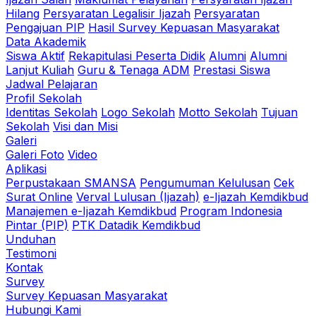
Hilang
Persyaratan Legalisir Ijazah
Persyaratan
Pengajuan PIP
Hasil Survey Kepuasan Masyarakat
Data Akademik
Siswa Aktif
Rekapitulasi Peserta Didik
Alumni
Alumni
Lanjut Kuliah
Guru & Tenaga ADM
Prestasi Siswa
Jadwal Pelajaran
Profil Sekolah
Identitas Sekolah
Logo Sekolah
Motto Sekolah
Tujuan
Sekolah
Visi dan Misi
Galeri
Galeri Foto
Video
Aplikasi
Perpustakaan SMANSA
Pengumuman Kelulusan
Cek
Surat Online
Verval Lulusan (Ijazah)
e-Ijazah Kemdikbud
Manajemen e-Ijazah Kemdikbud
Program Indonesia
Pintar (PIP)
PTK Datadik Kemdikbud
Unduhan
Testimoni
Kontak
Survey
Survey Kepuasan Masyarakat
Hubungi Kami