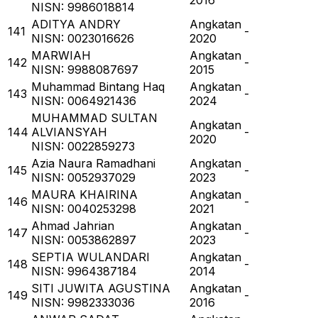
2016
NISN: 9986018814
ADITYA ANDRY
Angkatan
141
-
NISN: 0023016626
2020
MARWIAH
Angkatan
142
-
NISN: 9988087697
2015
Muhammad Bintang Haq
Angkatan
143
-
NISN: 0064921436
2024
MUHAMMAD SULTAN
Angkatan
144
ALVIANSYAH
-
2020
NISN: 0022859273
Azia Naura Ramadhani
Angkatan
145
-
NISN: 0052937029
2023
MAURA KHAIRINA
Angkatan
146
-
NISN: 0040253298
2021
Ahmad Jahrian
Angkatan
147
-
NISN: 0053862897
2023
SEPTIA WULANDARI
Angkatan
148
-
NISN: 9964387184
2014
SITI JUWITA AGUSTINA
Angkatan
149
-
NISN: 9982333036
2016