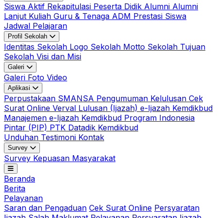
Siswa Aktif
Rekapitulasi Peserta Didik
Alumni
Alumni
Lanjut Kuliah
Guru & Tenaga ADM
Prestasi Siswa
Jadwal Pelajaran
Profil Sekolah
Identitas Sekolah
Logo Sekolah
Motto Sekolah
Tujuan
Sekolah
Visi dan Misi
Galeri
Galeri Foto
Video
Aplikasi
Perpustakaan SMANSA
Pengumuman Kelulusan
Cek
Surat Online
Verval Lulusan (Ijazah)
e-Ijazah Kemdikbud
Manajemen e-Ijazah Kemdikbud
Program Indonesia
Pintar (PIP)
PTK Datadik Kemdikbud
Unduhan
Testimoni
Kontak
Survey
Survey Kepuasan Masyarakat
Beranda
Berita
Pelayanan
Saran dan Pengaduan
Cek Surat Online
Persyaratan
Ijazah Salah
Maklumat Pelayanan
Persyaratan Ijazah