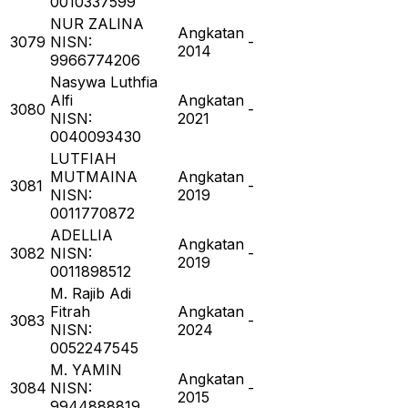
0010337599
NUR ZALINA
Angkatan
3079
NISN:
-
2014
9966774206
Nasywa Luthfia
Alfi
Angkatan
3080
-
NISN:
2021
0040093430
LUTFIAH
MUTMAINA
Angkatan
3081
-
NISN:
2019
0011770872
ADELLIA
Angkatan
3082
NISN:
-
2019
0011898512
M. Rajib Adi
Fitrah
Angkatan
3083
-
NISN:
2024
0052247545
M. YAMIN
Angkatan
3084
NISN:
-
2015
9944888819