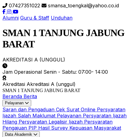
07427351022
smansa_toengkal@yahoo.co.id
Alumni
Guru & Staff
Unduhan
SMAN 1 TANJUNG JABUNG
BARAT
AKREDITASI A (UNGGUL)
Jam Operasional
Senin - Sabtu: 07:00- 14:00
Akreditasi
Akreditasi A (unggul)
SMAN 1 TANJUNG JABUNG BARAT
Beranda
Berita
Pelayanan
Saran dan Pengaduan
Cek Surat Online
Persyaratan
Ijazah Salah
Maklumat Pelayanan
Persyaratan Ijazah
Hilang
Persyaratan Legalisir Ijazah
Persyaratan
Pengajuan PIP
Hasil Survey Kepuasan Masyarakat
Data Akademik