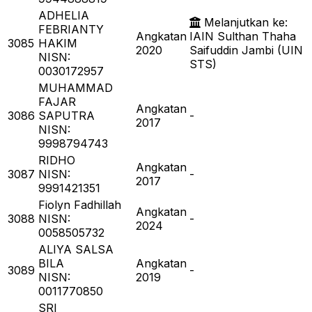
ADHELIA
Melanjutkan ke:
FEBRIANTY
Angkatan
IAIN Sulthan Thaha
3085
HAKIM
2020
Saifuddin Jambi (UIN
NISN:
STS)
0030172957
MUHAMMAD
FAJAR
Angkatan
3086
SAPUTRA
-
2017
NISN:
9998794743
RIDHO
Angkatan
3087
NISN:
-
2017
9991421351
Fiolyn Fadhillah
Angkatan
3088
NISN:
-
2024
0058505732
ALIYA SALSA
BILA
Angkatan
3089
-
NISN:
2019
0011770850
SRI