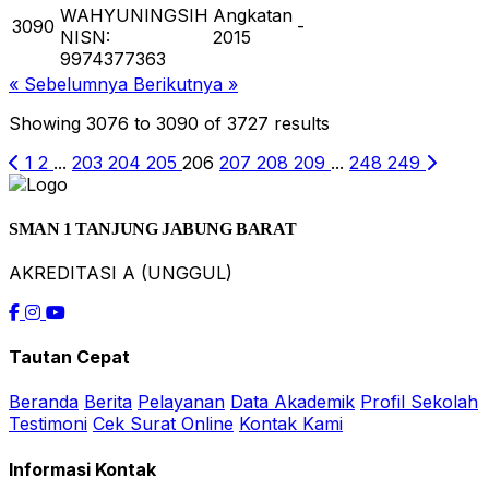
WAHYUNINGSIH
Angkatan
3090
-
NISN:
2015
9974377363
« Sebelumnya
Berikutnya »
Showing
3076
to
3090
of
3727
results
1
2
...
203
204
205
206
207
208
209
...
248
249
SMAN 1 TANJUNG JABUNG BARAT
AKREDITASI A (UNGGUL)
Tautan Cepat
Beranda
Berita
Pelayanan
Data Akademik
Profil Sekolah
Testimoni
Cek Surat Online
Kontak Kami
Informasi Kontak