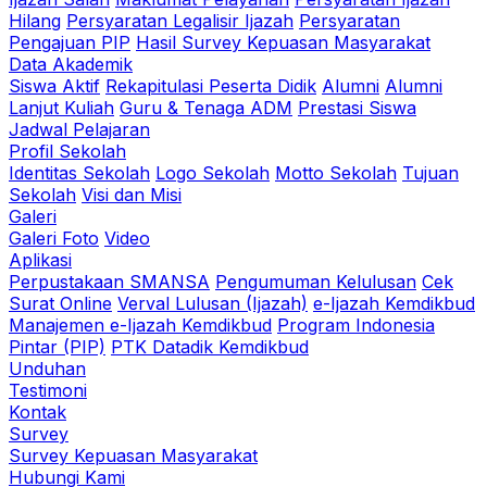
Hilang
Persyaratan Legalisir Ijazah
Persyaratan
Pengajuan PIP
Hasil Survey Kepuasan Masyarakat
Data Akademik
Siswa Aktif
Rekapitulasi Peserta Didik
Alumni
Alumni
Lanjut Kuliah
Guru & Tenaga ADM
Prestasi Siswa
Jadwal Pelajaran
Profil Sekolah
Identitas Sekolah
Logo Sekolah
Motto Sekolah
Tujuan
Sekolah
Visi dan Misi
Galeri
Galeri Foto
Video
Aplikasi
Perpustakaan SMANSA
Pengumuman Kelulusan
Cek
Surat Online
Verval Lulusan (Ijazah)
e-Ijazah Kemdikbud
Manajemen e-Ijazah Kemdikbud
Program Indonesia
Pintar (PIP)
PTK Datadik Kemdikbud
Unduhan
Testimoni
Kontak
Survey
Survey Kepuasan Masyarakat
Hubungi Kami