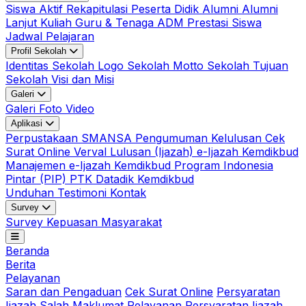
Siswa Aktif
Rekapitulasi Peserta Didik
Alumni
Alumni
Lanjut Kuliah
Guru & Tenaga ADM
Prestasi Siswa
Jadwal Pelajaran
Profil Sekolah
Identitas Sekolah
Logo Sekolah
Motto Sekolah
Tujuan
Sekolah
Visi dan Misi
Galeri
Galeri Foto
Video
Aplikasi
Perpustakaan SMANSA
Pengumuman Kelulusan
Cek
Surat Online
Verval Lulusan (Ijazah)
e-Ijazah Kemdikbud
Manajemen e-Ijazah Kemdikbud
Program Indonesia
Pintar (PIP)
PTK Datadik Kemdikbud
Unduhan
Testimoni
Kontak
Survey
Survey Kepuasan Masyarakat
Beranda
Berita
Pelayanan
Saran dan Pengaduan
Cek Surat Online
Persyaratan
Ijazah Salah
Maklumat Pelayanan
Persyaratan Ijazah