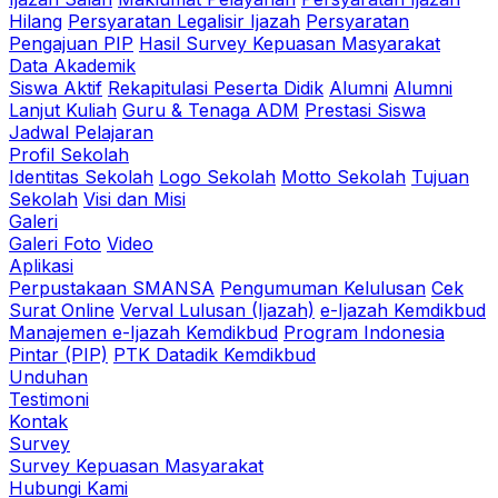
Hilang
Persyaratan Legalisir Ijazah
Persyaratan
Pengajuan PIP
Hasil Survey Kepuasan Masyarakat
Data Akademik
Siswa Aktif
Rekapitulasi Peserta Didik
Alumni
Alumni
Lanjut Kuliah
Guru & Tenaga ADM
Prestasi Siswa
Jadwal Pelajaran
Profil Sekolah
Identitas Sekolah
Logo Sekolah
Motto Sekolah
Tujuan
Sekolah
Visi dan Misi
Galeri
Galeri Foto
Video
Aplikasi
Perpustakaan SMANSA
Pengumuman Kelulusan
Cek
Surat Online
Verval Lulusan (Ijazah)
e-Ijazah Kemdikbud
Manajemen e-Ijazah Kemdikbud
Program Indonesia
Pintar (PIP)
PTK Datadik Kemdikbud
Unduhan
Testimoni
Kontak
Survey
Survey Kepuasan Masyarakat
Hubungi Kami