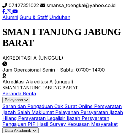
07427351022
smansa_toengkal@yahoo.co.id
Alumni
Guru & Staff
Unduhan
SMAN 1 TANJUNG JABUNG
BARAT
AKREDITASI A (UNGGUL)
Jam Operasional
Senin - Sabtu: 07:00- 14:00
Akreditasi
Akreditasi A (unggul)
SMAN 1 TANJUNG JABUNG BARAT
Beranda
Berita
Pelayanan
Saran dan Pengaduan
Cek Surat Online
Persyaratan
Ijazah Salah
Maklumat Pelayanan
Persyaratan Ijazah
Hilang
Persyaratan Legalisir Ijazah
Persyaratan
Pengajuan PIP
Hasil Survey Kepuasan Masyarakat
Data Akademik